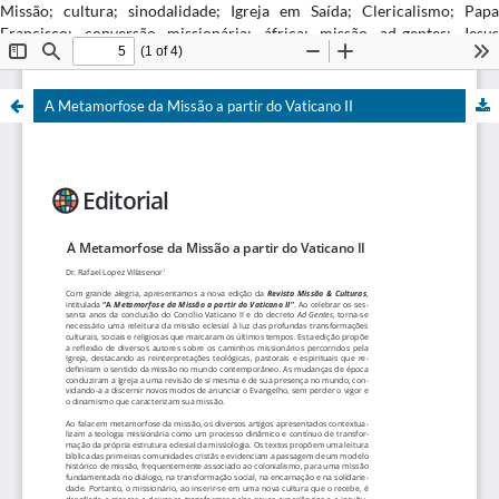
Missão; cultura; sinodalidade; Igreja em Saída; Clericalismo; Papa
Francisco; conversão missionária; áfrica; missão ad-gentes; Jesus
Cristo; cooperação missionária; inculturação, Cultura; Pontifícias
Obras Missionárias; Infância; paróquia; experiência missionária;
A Metamorfose da Missão a partir do Vaticano II