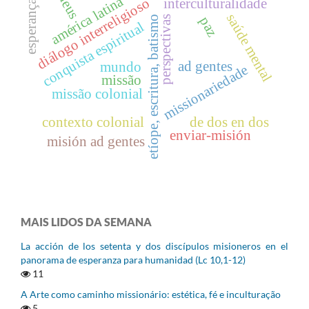
deus
américa latina
diálogo interreligioso
interculturalidade
esperança
saúde mental
perspectivas
paz
etíope, escritura, batismo
conquista espiritual
ad gentes
mundo
missionariedade
missão
missão colonial
contexto colonial
de dos en dos
enviar-misión
misión ad gentes
MAIS LIDOS DA SEMANA
La acción de los setenta y dos discípulos misioneros en el
panorama de esperanza para humanidad (Lc 10,1-12)
11
A Arte como caminho missionário: estética, fé e inculturação
5