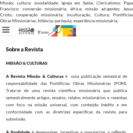
Missão; cultura; sinodalidade; Igreja em Saída; Clericalismo; Papa
Francisco; conversão missionária; áfrica; missão ad-gentes; Jesus
Cristo; cooperação missionária; inculturação, Cultura; Pontifícias
Obras Missionárias; Infância; paróquia; experiência missionária;
Sobre a Revista
MISSÃO & CULTURAS
A Revista Missão & Culturas
é uma publicação semestral de
responsabilidade das Pontifícias Obras Missionárias (POM).
Trata-se de uma revista científica missionária que publica
semestralmente artigos, ensaios, relatos missionários e resenhas
com foco na missão universal, com conteúdo inédito e em
conformidade com as diretrizes específicas da revista para
submissão.
A finalidade
é desenvolver, incentivar e popularizar a reflexão,