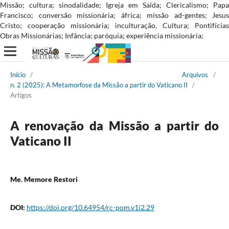
Missão; cultura; sinodalidade; Igreja em Saída; Clericalismo; Papa
Francisco; conversão missionária; áfrica; missão ad-gentes; Jesus
Cristo; cooperação missionária; inculturação, Cultura; Pontifícias
Obras Missionárias; Infância; paróquia; experiência missionária;
Início
/
Arquivos
/
n. 2 (2025): A Metamorfose da Missão a partir do Vaticano II
/
Artigos
A renovação da Missão a partir do
Vaticano II
Me. Memore Restori
DOI:
https://doi.org/10.64954/rc-pom.v1i2.29