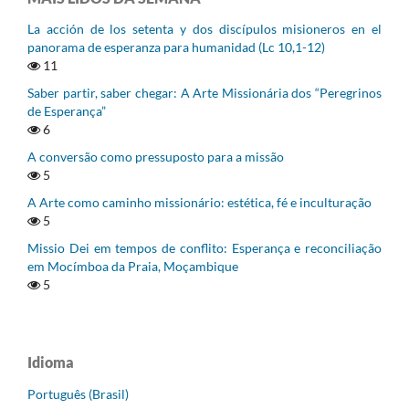
La acción de los setenta y dos discípulos misioneros en el
panorama de esperanza para humanidad (Lc 10,1-12)
11
Saber partir, saber chegar: A Arte Missionária dos “Peregrinos
de Esperança”
6
A conversão como pressuposto para a missão
5
A Arte como caminho missionário: estética, fé e inculturação
5
Missio Dei em tempos de conflito: Esperança e reconciliação
em Mocímboa da Praia, Moçambique
5
Idioma
Português (Brasil)